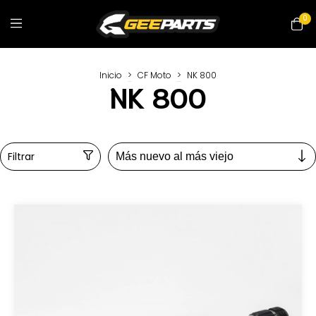
0
Inicio
>
CF Moto
>
NK 800
NK 800
Filtrar